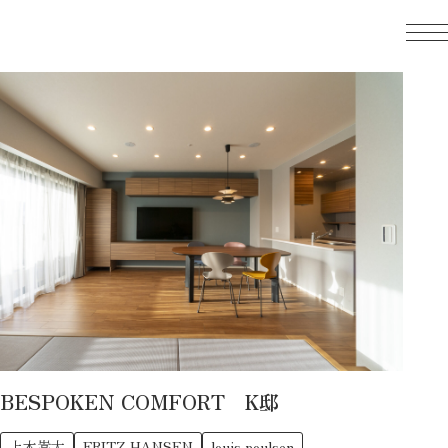
TOP
COURAGE HOUSE
クラージュハウス
WORKS from CouragePlus
コーディネート実例
WORKS by COURAGE HOUSE
建築実例
SHOPS
ショップ紹介
BESPOKEN COMFORT K邸
SELECTED BRANDS
上木嵩大
FRITZ HANSEN
louis poulsen