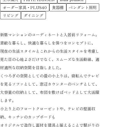
ブランド紹介
オーダー家具・PLUS40
食器棚
ペンダント照明
リビング
ダイニング
ORIGINAL MAGAZINE
オリジナル雑誌
新築マンションのコーディネートと入居前リフォーム。
MOVIE GALLALY
素敵な暮らし、快適な暮らしを保つをコンセプトに、
動画ギャラリー
現在の生活スタイルとこれからの生活スタイルを考慮し
COMPANY
見た目の心地よさだけでなく、スムーズな生活動線、適
会社概要
材適所な収納空間を目指しました。
くつろぎの空間としての畳の小上りは、寝転んでテレビ
STAFF
を見るソファとして、窓辺カウンターのベンチとして、
スタッフ紹介
大容量の収納として、布団を敷けばベッドとして大活躍
BLOG
します。
ブログ
小上り上のフロートクローゼットや、テレビの壁面収
納、キッチンのカップボードも
RECLUIT
オリジナルで造作し面材を建具と揃えることで繋がりの