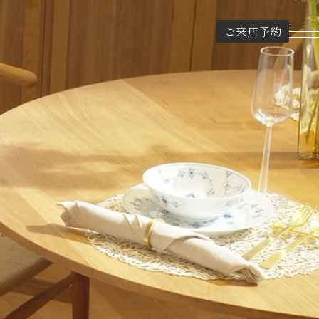
ご来店予約
TOP
COURAGE HOUSE
クラージュハウス
WORKS from CouragePlus
コーディネート実例
WORKS by COURAGE HOUSE
建築実例
SHOPS
ショップ紹介
SELECTED BRANDS
ブランド紹介
ORIGINAL MAGAZINE
オリジナル雑誌