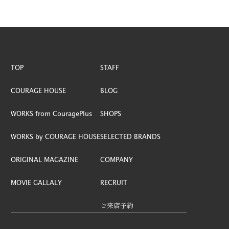
ブランド紹介
ORIGINAL MAGAZINE
オリジナル雑誌
MOVIE GALLALY
TOP
STAFF
動画ギャラリー
COURAGE HOUSE
BLOG
COMPANY
WORKS from CouragePlus
SHOPS
会社概要
WORKS by COURAGE HOUSE
SELECTED BRANDS
STAFF
スタッフ紹介
ORIGINAL MAGAZINE
COMPANY
BLOG
MOVIE GALLALY
RECRUIT
ブログ
ご来店予約
RECLUIT