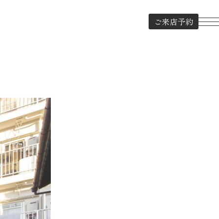
ご来店予約
TOP
COURAGE HOUSE
クラージュハウス
WORKS from CouragePlus
コーディネート実例
WORKS by COURAGE HOUSE
建築実例
SHOPS
ショップ紹介
SELECTED BRANDS
ブランド紹介
ORIGINAL MAGAZINE
オリジナル雑誌