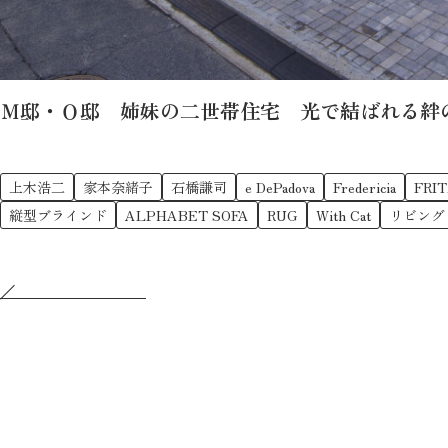
Ｍ邸・Ｏ邸 姉妹の二世帯住宅 光で結ばれる絆の家 【W
上木浩二
家本奈緒子
石橋謙司
e DePadova
Fredericia
FRI
縦型ブラインド
ALPHABET SOFA
RUG
With Cat
リビング