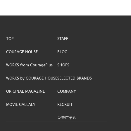
ブランド紹介
ORIGINAL MAGAZINE
オリジナル雑誌
MOVIE GALLALY
TOP
STAFF
動画ギャラリー
COURAGE HOUSE
BLOG
COMPANY
WORKS from CouragePlus
SHOPS
会社概要
WORKS by COURAGE HOUSE
SELECTED BRANDS
STAFF
スタッフ紹介
ORIGINAL MAGAZINE
COMPANY
BLOG
MOVIE GALLALY
RECRUIT
ブログ
ご来店予約
RECLUIT